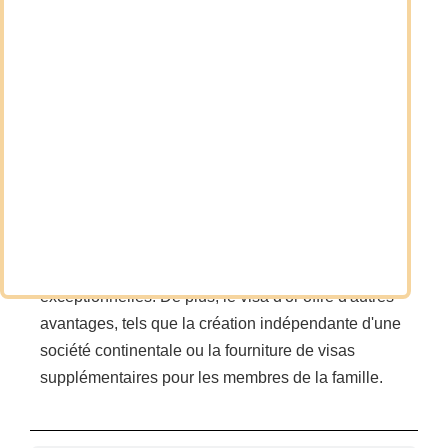
également livrée physiquement, car elle est
également numérisée à plusieurs reprises dans la
pratique.
Résumé
Le visa d'or à Dubaï ou aux EAU est un excellent
moyen d'obtenir un permis de séjour allant jusqu'à
10 ans. Principalement par l'investissement
immobilier, mais aussi par d'autres activités
exceptionnelles. De plus, le visa d'or offre d'autres
avantages, tels que la création indépendante d'une
société continentale ou la fourniture de visas
supplémentaires pour les membres de la famille.