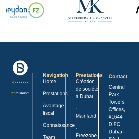
Navigation
Prestations
Contact
Home
Création
Central
de société
Prestations
Park
à Dubaï
Towers
Avantage
-
Offices,
fiscal
Mainland
#1644
DIFC,
Connaissance
-
Dubaï -
Freezone
Team