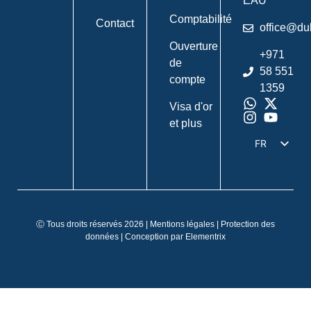
EAU
Comptabilité
Contact
office@du
Ouverture
+971
de
58 551
compte
1359
Visa d'or
et plus
FR
DE
EN
IT
Ⓒ Tous droits réservés 2026 |
Mentions légales
|
Protection des
ES
données
| Conception par
Elementrix