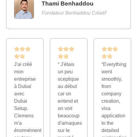
Thami Benhaddou
Fondateur Benhaddou Créatif
J'ai créé
“ J'étais
“Everything
mon
un peu
went
entreprise
sceptique
smoothly,
à Dubaï
au début
from
avec
car on
company
Dubai
entend et
creation,
Setup.
on voit
visa
Clemens
beaucoup
application
m'a
d'arnaques
to the
énormément
sur le
detailed