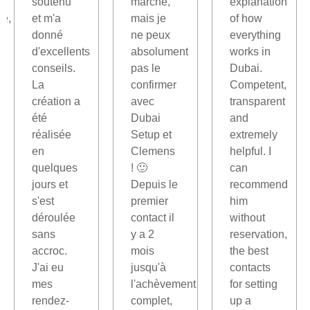
soutenu
marché,
explanation
le,
et m'a
mais je
of how
donné
ne peux
everything
d'excellents
absolument
works in
conseils.
pas le
Dubai.
La
confirmer
Competent,
création a
avec
transparent
été
Dubai
and
réalisée
Setup et
extremely
en
Clemens
helpful. I
quelques
! 🙂
can
jours et
Depuis le
recommend
s'est
premier
him
déroulée
contact il
without
sans
y a 2
reservation,
accroc.
mois
the best
J'ai eu
jusqu'à
contacts
mes
l'achèvement
for setting
rendez-
complet,
up a