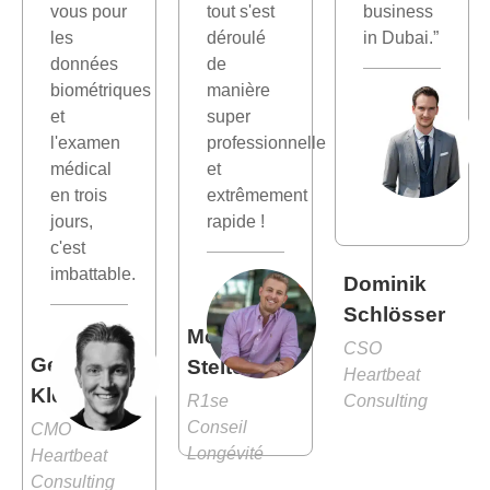
vous pour
tout s'est
business
les
déroulé
in Dubai.”
données
de
biométriques
manière
et
super
l'examen
professionnelle
médical
et
en trois
extrêmement
jours,
rapide !
c'est
imbattable.
Dominik
Schlösser
Moritz
CSO
Gernot
Stelter
Heartbeat
Kleindienst
R1se
Consulting
Conseil
CMO
Longévité
Heartbeat
Consulting