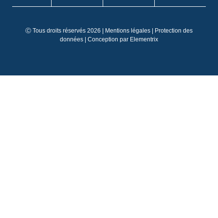
EN
IT
Ⓒ Tous droits réservés 2026 |
Mentions légales
|
Protection des
ES
données
| Conception par
Elementrix