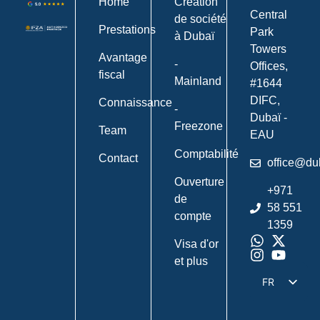
Home
Création
Central
de société
Prestations
Park
à Dubaï
Towers
Avantage
-
Offices,
fiscal
Mainland
#1644
DIFC,
Connaissance
-
Dubaï -
Freezone
Team
EAU
Comptabilité
Contact
office@du
Ouverture
+971
de
58 551
compte
1359
Visa d'or
et plus
FR
DE