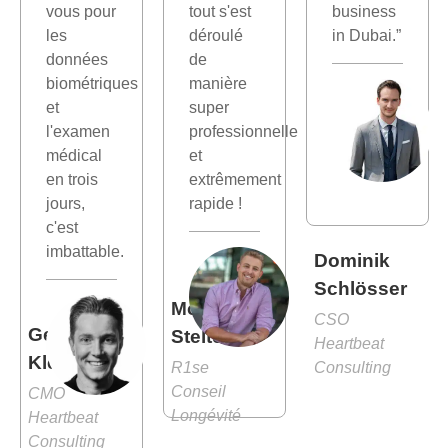
vous pour
tout s'est
business
les
déroulé
in Dubai.”
données
de
biométriques
manière
et
super
l'examen
professionnelle
médical
et
en trois
extrêmement
jours,
rapide !
c'est
imbattable.
Dominik
Schlösser
Moritz
CSO
Gernot
Stelter
Heartbeat
Kleindienst
R1se
Consulting
Conseil
CMO
Longévité
Heartbeat
Consulting