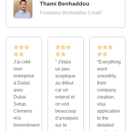
Thami Benhaddou
Fondateur Benhaddou Créatif
J'ai créé
“ J'étais
“Everything
mon
un peu
went
entreprise
sceptique
smoothly,
à Dubaï
au début
from
avec
car on
company
Dubai
entend et
creation,
Setup.
on voit
visa
Clemens
beaucoup
application
m'a
d'arnaques
to the
énormément
sur le
detailed