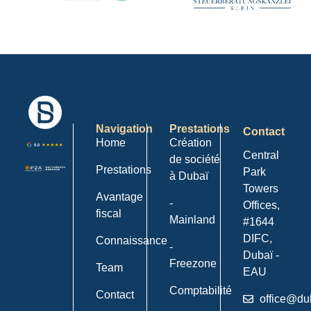
Navigation
Prestations
Contact
Home
Création
Central
de société
Prestations
Park
à Dubaï
Towers
Avantage
-
Offices,
fiscal
Mainland
#1644
DIFC,
Connaissance
-
Dubaï -
Freezone
Team
EAU
Comptabilité
Contact
office@du