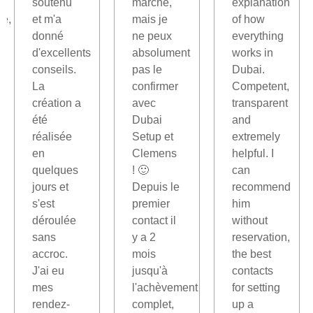
soutenu
marché,
explanation
le,
et m'a
mais je
of how
donné
ne peux
everything
d'excellents
absolument
works in
conseils.
pas le
Dubai.
La
confirmer
Competent,
création a
avec
transparent
été
Dubai
and
réalisée
Setup et
extremely
en
Clemens
helpful. I
quelques
! 🙂
can
jours et
Depuis le
recommend
s'est
premier
him
déroulée
contact il
without
sans
y a 2
reservation,
accroc.
mois
the best
J'ai eu
jusqu'à
contacts
mes
l'achèvement
for setting
rendez-
complet,
up a