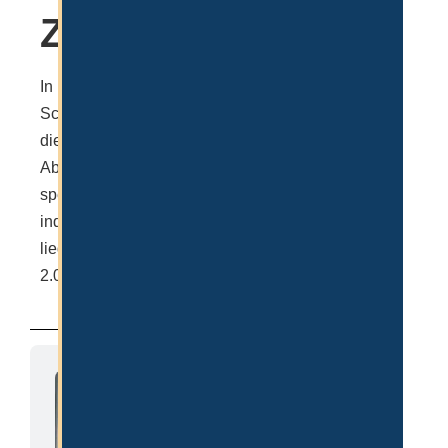
Zusammenfassung
In Dubai gibt es hervorragende Internationale
Schulen, darunter auch (rein) deutschsprachige. All
diese Schulen bieten international anerkannte
Abschlüsse und sind auf verschiedene Gebiete
spezialisiert. Die Auswahl muss letztendlich
individuell getroffen werden und auch die Kosten
liegen für gute Schulen in Dubai zwischen 1.000-
2.000€ pro Monat.
Clemens K.
Hat 2018 seine erste