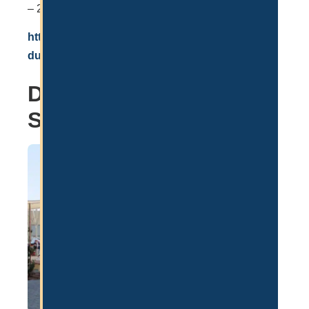
– 259.100 AED pro Jahr.
https://www.nordangliaeducation.com/sisd-
dubai
Deutsche Internationale
Schule Dubai (DISD)