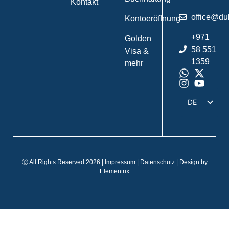
Kontakt
office@du
Kontoeröffnung
+971
Golden
58 551
Visa &
1359
mehr
DE
EN
IT
FR
Ⓒ All Rights Reserved 2026 |
Impressum
|
Datenschutz
| Design by
ES
Elementrix