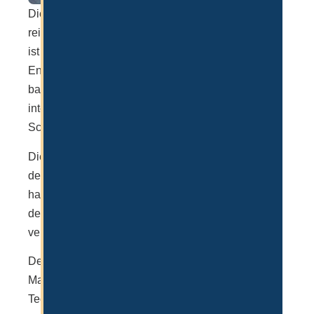
Die deutsche Internationale Schule ist die einzige
rein deutschsprachige Schule. Unterrichtssprache
ist Deutsch und Zweitsprache sind mitunter
Englisch, Französisch und Arabisch. Der Unterricht
basiert auf dem Thüringer Lehrplan und ist
international anerkannt. Laut KHDA Rating wird die
Schule mit “Very Good” bewertet.
Die Schule ist, wie der Name schon sagt, primär an
deutschsprachige Kinder gerichtet. Entsprechend
hat die Schule im Vergleich auch nur 1/3 der Größe
der anderen Schulen und ist mit rund 950 Schülern
verhältnismäßig klein.
Der Fokus der Schule liegt auf MINT, kurz für
Mathematik, Information, Naturwissenschaften und
Technik. Moderne Labore, IT Infrastruktur und