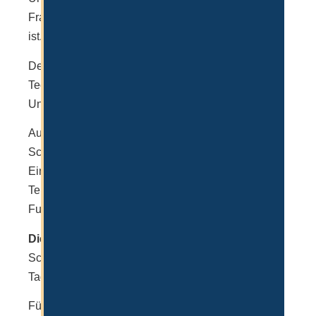
Französisch, wobei Arabisch auch ein Pflichtfach
ist.
Der Fokus liegt auch hier auf Naturwissenschaften,
Technologie, Innovation, aber auch
Unternehmertum.
Auch hier bekommt man neben exzellenter
Schweizer Schulbildung auch eine großartige
Einrichtung für Sport und Freizeit. Darunter fallen
Tennisplätze, ein olympisches Schwimmbad,
Fußballplatz mit echtem Grass und vieles mehr.
Die Kosten
betragen in der Regel, je nach
Schulstufe, 62900 – 118.400 AED für die
Tagesschule.
Für das Internet zahlt man hingegen schon 201897