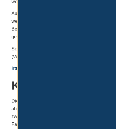
weitere Einrichtungen unterstützten dies.
Auch hier gibt es ein breites Angebot an Förderung,
welches über akademische Leistungen hinausgeht.
Bereiche wie Sport, Kunst und Musik werden
gefördert.
Schulgebühren liegen hier zwischen 38,760
(Vorkindergarten) und AED 73,227 (Klasse 11–12).
https://germanschool.ae/en/
Kosten
Die Kosten für die Schulen sind unterschiedlich,
aber für sehr gute Schulen muss man in der Regel
zwischen 1.000 und 2.000€ pro Monat rechnen. Im
Falle eines Internats natürlich auch mehr. Dafür