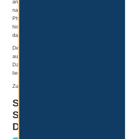
an Bildung mit Schwerpunkt auf
naturwissenschaftlichen Bereichen wie Mathematik,
Physik, Chemie und Ingenieurwesen. Darüber
hinaus wurde die Schule oftmals für Inklusion und
das Wohlbefinden der Schüler ausgezeichnet.
Der Campus bietet auch hier wieder einiges und
auch die Sportmöglichkeiten sind sehr vielfältig.
Das kostet auch einiges, denn die Jahresgebühr
liegt bei 70.000-90.000 AED.
Zur Schule:
https://www.gemsaa-dubai.com/
.
Swiss International
Scientific School in
Dubai (SISD)