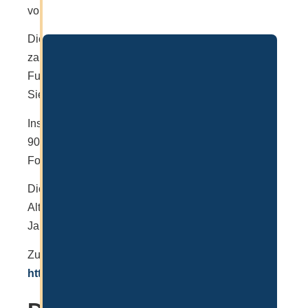
vom 1- 13. Lebensjahr.
Die Schule bietet einen großen Campus mit
zahlreichen Sportmöglichkeiten wie Tennis,
Fußball, Basketball, Schwimmen und vieles mehr.
Sie gehört auch zu den größten Schulen in Dubai.
Insgesamt bietet die GEMS Wellington auch über
90 Clubs, was den Schülern individuelle
Fortbildung in verschiedenen Bereichen ermöglicht.
Die Kosten sind im Vergleich auch hoch. Je nach
Alter liegen die Kosten bei 10.000 – 25.000€ pro
Jahr.
Zur Schule:
https://www.wellingtoninternationalschool.com/