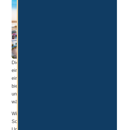
Die Swiss International School Dubai kurz SISD ist
eine weitere hervorragende Schule, die in Dubai
eine Ausbildung vom 3. bis zum 18. Lebensjahr
bietet. Hier kann man zwischen einer Tagesschule
und einem vollumfänglichen Internatsformat
wählen.
Wie der Name schon sagt, wird hier das Schweizer
Schulsystem mit dem arabischen kombiniert.
Unterrichtet wird in Englisch, Deutsch und