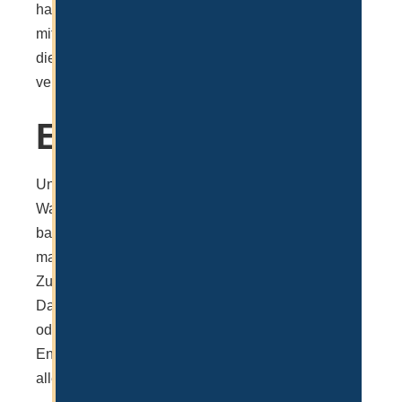
handelt es sich hier um hochwertige Privatschulen
mit internationalen Standards und Auszeichnungen,
die keinesfalls mit normalen öffentlichen Schulen
verglichen werden können.
Erfahrung
Unserer Erfahrung nach ist die Schulbildung und
Wahl der Schule immer individuell zu wählen,
basierend auf den oben genannten Kriterien sollte
man eine Entscheidung treffen, die für die eigene
Zukunft und die des Kindes am besten geeignet ist.
Das Ranking der KHDA sollte nicht ausschließlich
oder strikt betrachtet werden. Es kann in die
Entscheidung miteinfliessen, sollte aber kein
alleiniger Faktor sein.