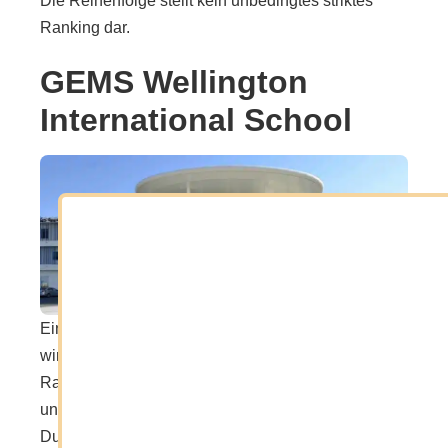
Die Reihenfolge stellt kein unbedingtes striktes
Ranking dar.
GEMS Wellington
International School
Eine der Schulen, die mitunter sehr oft genannt
wird, ist die GEMS Wellington School. Im KHDA
Ranking wird sie aktuell mit Outstanding bewertet
und gehört zu den angesehensten Schulen in
Dubai. GEMS bietet ein britisches Schulprogramm