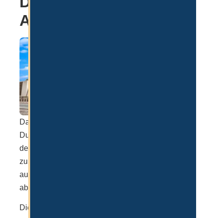
Dubai American
Academy
Das amerikanische Pendant zur GEMS ist die
Dubai American Academy. Diese Schule basiert auf
dem amerikanischen System und bildet Kinder bis
zum High School Degree und IB aus. Die KHDA hat
auch hier wieder eine “Outstanding” Bewertung
abgegeben.
Die Schule überzeugt durch einen hohen Standard