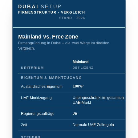
DUBAI
SETUP
FIRMENSTRUKTUR · VERGLEICH
STAND · 2026
Mainland vs. Free Zone
Firmengründung in Dubai – die zwei Wege im direkten
Vergleich.
Mainland
Fr
KRITERIUM
DET-LIZENZ
ZO
EIGENTUM & MARKTZUGANG
100%¹
1
Ausländisches Eigentum
Uneingeschränkt im gesamten
Nu
UAE-Marktzugang
UAE-Markt
Du
Ja
Ne
Regierungsaufträge
Normale UAE-Zollregeln
Zo
Zoll
STEUERN