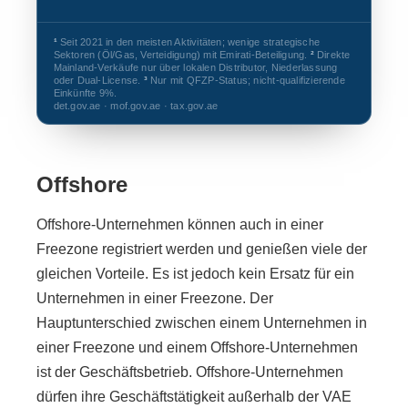
¹
Seit 2021 in den meisten Aktivitäten; wenige strategische
Sektoren (Öl/Gas, Verteidigung) mit Emirati-Beteiligung.
²
Direkte
Mainland-Verkäufe nur über lokalen Distributor, Niederlassung
oder Dual-License.
³
Nur mit QFZP-Status; nicht-qualifizierende
Einkünfte 9%.
det.gov.ae · mof.gov.ae · tax.gov.ae
Offshore
Offshore-Unternehmen können auch in einer
Freezone registriert werden und genießen viele der
gleichen Vorteile. Es ist jedoch kein Ersatz für ein
Unternehmen in einer Freezone. Der
Hauptunterschied zwischen einem Unternehmen in
einer Freezone und einem Offshore-Unternehmen
ist der Geschäftsbetrieb. Offshore-Unternehmen
dürfen ihre Geschäftstätigkeit außerhalb der VAE