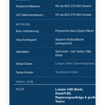
9% ab AED 375.000 Gewinn
0%
Körperschaftsteuer
5% ab AED 375.000 Umsatz
5%
VAT (Mehrwertsteuer)
BETRIEB
Physisches Büro (Ejari) Pflicht
Fle
Büro-Anforderung
Skaliert mit Bürofläche
Fe
Visa-Kontingent
(unbegrenzt)
Sehr breit – inkl. Retail, F&B,
Zo
Aktivitäten
Klinik
Re
Länger (mehr Genehmigungen)
Sc
Setup-Dauer
Tendenziell höher
Gü
Setup-Kosten
IDEAL FÜR
Lokaler UAE-Markt,
Ex
FAZIT
Retail/F&B,
Se
Regierungsaufträge & große
Ho
Teams