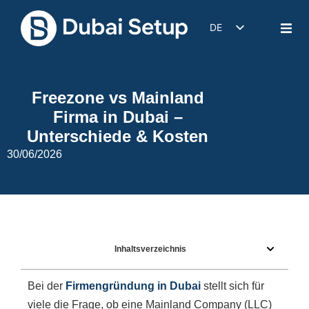
DE
EN
IT
Freezone vs Mainland
FR
Firma in Dubai –
ES
Unterschiede & Kosten
30/06/2026
Inhaltsverzeichnis
Bei der
Firmengründung in Dubai
stellt sich für
viele die Frage, ob eine Mainland Company (LLC)