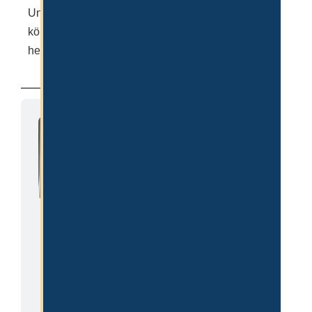
Unternehmensform für Sie die richtige ist, dann
können Sie uns jederzeit gerne kontaktieren und wir
helfen Ihnen in einer unverbindlichen Erstberatung.
Clemens K.
Hat 2018 seine erste
Firma in Dubai gegründet
und unterstützt seither
Unternehmer, Investoren
und Familien bei der
Firmengründung,
Auswanderung sowie
weiteren Belangen in
Dubai. Er ist Gründer und
Berater bei Dubai Setup.