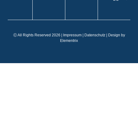
EN
IT
FR
Ⓒ All Rights Reserved 2026 |
Impressum
|
Datenschutz
| Design by
ES
Elementrix