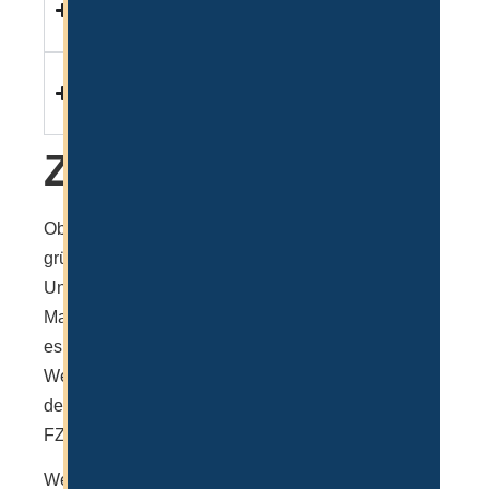
Mainland Firma?
Ich betreibe weltweit Handel mit Lager in
Dubai - Welche Rechtsform ist besser?
Zusammenfassung
Ob man eine Mainland oder Freezone Company
gründen sollte, hängt ganz stark vom
Unternehmensgegenstand, also der Tätigkeit ab.
Mainland LLCs bieten viele Lizenzen und erlauben
es physische Produkte in den UAE zu verkaufen.
Wer jedoch primär international tätig ist für
denjenigen ist in den meisten Fällen eine Freezone
FZCO besser.
Wenn Sie weiterhin unsicher sind, welche