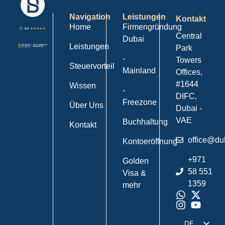
Navigation
Leistungen
Kontakt
Home
Firmengründung
Central
Dubai
Leistungen
Park
-
Towers
Steuervorteil
Mainland
Offices,
#1644
Wissen
-
DIFC,
Freezone
Über Uns
Dubai -
VAE
Buchhaltung
Kontakt
office@du
Kontoeröffnung
+971
Golden
58 551
Visa &
1359
mehr
DE