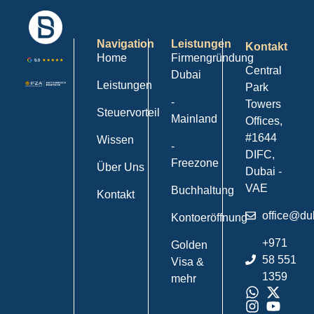
Navigation
Leistungen
Kontakt
Home
Firmengründung
Central
Dubai
Leistungen
Park
-
Towers
Steuervorteil
Mainland
Offices,
#1644
Wissen
-
DIFC,
Freezone
Über Uns
Dubai -
VAE
Buchhaltung
Kontakt
office@du
Kontoeröffnung
+971
Golden
58 551
Visa &
1359
mehr