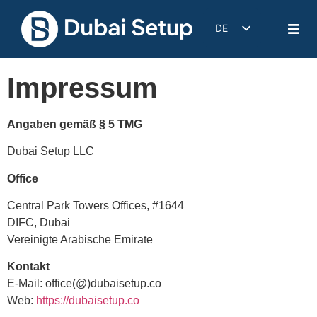
DE
EN
IT
Impressum
FR
ES
Angaben gemäß § 5 TMG
Dubai Setup LLC
Office
Central Park Towers Offices, #1644
DIFC, Dubai
Vereinigte Arabische Emirate
Kontakt
E-Mail: office(@)dubaisetup.co
Web:
https://dubaisetup.co