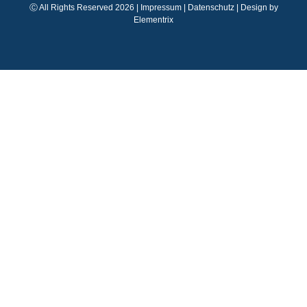
Ⓒ All Rights Reserved 2026 |
Impressum
|
Datenschutz
| Design by
ES
Elementrix