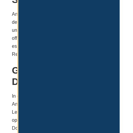
Anschließend kommt es zur digitalen Signatur, in
der alle bisherigen Angaben nochmal unterzeichnet
und bestätigt werden. Wenn der Firmenname
offiziell von der Behörde freigegeben wurde, kommt
es nochmals zur Unterzeichnung der Shareholder
Resolution & MOA (Gesellschafter Vertrag).
Gründung &
Dokumente
In der Regel dauert die Gründung nur 3-5 Werktage.
Anschließend erhält man die Dokumente (Unit
Lease Agreement, Gründungsurkunde, MOA und
optional Establishment Card) per Mail via
Download Link zur Verfügung gestellt. Man kann