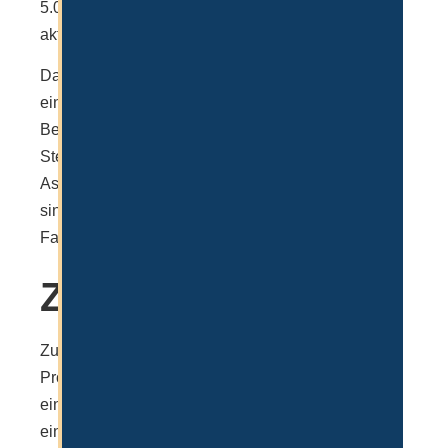
5.000 – 6.000€ kostet, je nach Wechselkurs und
aktuellem Angebot.
Darin nicht enthalten sind jedoch die Eröffnung
eines Kontos, der VISA Prozess vor Ort mit den
Behörden (Medical Test, Biometrie & Emirates ID),
Steuerregistrierung und Buchhaltung. Auch weitere
Aspekte, die bei einer Auswanderung entscheidend
sind (Immobilien, Führerschein, VISA für
Familienmitglieder etc.) sind darin nicht enthalten.
Zusammenfassung
Zusammenfassend lässt sich sagen, dass der
Prozess der Firmengründung bei IFZA direkt bei
einem Ansprechpartner von IFZA selbst oder über
einen registrierten Partner ablaufen kann. Die