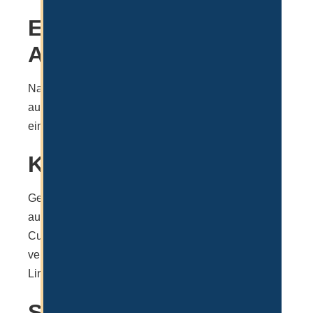
Einreichung des
Antrags
Nachdem man das mehrseitige Formular fertig
ausgefüllt hat, muss dieses bei IFZA direkt
eingereicht werden, samt Proof of Payment.
KYC
Gemäß den örtlichen Bestimmungen kommt es
auch hier zu einem KYC, also einem Know Your
Customer Verfahren, in dem man sich selbst
verifizieren muss. In der Regel geschieht das via
Link.
Signatur