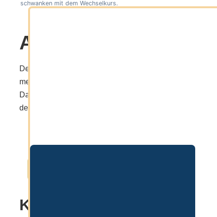
schwanken mit dem Wechselkurs.
Ablauf
Der Prozess der Firmengründung unterteilt sich in
mehrere Schritte. Nachfolgend eine grafische
Darstellung aller Schritte sowie die Beschreibung
der wichtigsten Schritte.
Kontaktaufnahme &