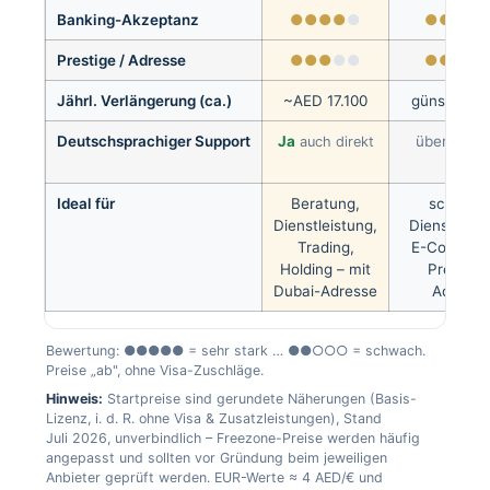
Banking-Akzeptanz
●●●●
●
●●●●
Prestige / Adresse
●●●
●●
●●●●
Jährl. Verlängerung (ca.)
~AED 17.100
günstig–mit
Deutschsprachiger Support
Ja
über Partn
auch direkt
Ideal für
Beratung,
schlank
Dienstleistung,
Dienstleist
Trading,
E-Commer
Holding – mit
Prestige
Dubai-Adresse
Adresse
Bewertung: ●●●●● = sehr stark … ●●○○○ = schwach.
Preise „ab", ohne Visa-Zuschläge.
Hinweis:
Startpreise sind gerundete Näherungen (Basis-
Lizenz, i. d. R. ohne Visa & Zusatzleistungen), Stand
Juli 2026, unverbindlich – Freezone-Preise werden häufig
angepasst und sollten vor Gründung beim jeweiligen
Anbieter geprüft werden. EUR-Werte ≈ 4 AED/€ und