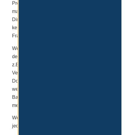
Preise sind in der Regel dieselben, jedoch muss
man bei direkter Kontaktaufnahme mit IFZA mehr
Dinge selbst in die Hand nehmen und bekommt
keinen Partner, der bei der Entscheidung wichtige
Fragen unterstützt.
Wer eine Auswanderung nach Dubai beabsichtigt,
der wird viele Leistungen bei IFZA vermissen, wie
z.B. die Unterstützung beim VISA Prozess vor Ort,
Versicherungen, Fragen bei Immobilien, die
Dokumentenumschreibung (Führerschein…),
weitere VISA für Familienmitglieder, Eröffnung von
Bankkonten (Privat und geschäftlich) und vieles
mehr.
Wer nur eine Firma gründen möchte, der kann es
jedoch tun. Preislich macht es keinen Unterschied.