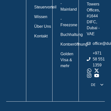
-
Towers
Steuervorteil
Mainland
Offices,
#1644
Wissen
-
DIFC,
Freezone
Über Uns
Dubai -
VAE
Buchhaltung
Kontakt
office@du
Kontoeröffnung
+971
Golden
58 551
Visa &
1359
mehr
DE
EN
IT
FR