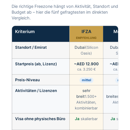
Die richtige Freezone hängt von Aktivität, Standort und
Budget ab – hier die fünf gefragtesten im direkten
Vergleich.
Kriterium
IFZA
Meyda
EMPFEHLUNG
Standort / Emirat
Dubai
Dubai
(Silicon
(Nad
Oasis)
Sheba)
Startpreis (ab, Lizenz)
~AED 12.900
~AED 12.5
ca. 3.250 €
ca. 3.150 
Preis-Niveau
mittel
mittel
Aktivitäten / Lizenzen
sehr
am
breit
breitesten
1.500+
2.
Aktivitäten,
Aktivitäte
kombinierbar
Visa ohne physisches Büro
Ja
Ja
skalierbar
skalier