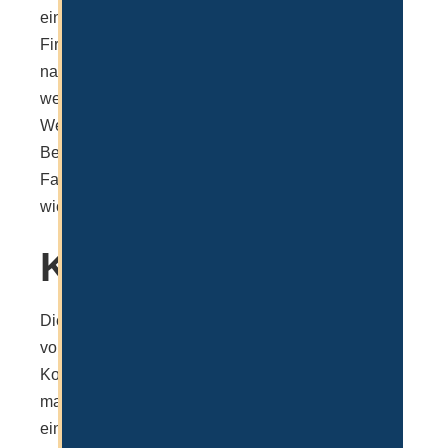
eine Firma gründen, wenn es rein um eine
Firmengründung, aber nicht um eine Auswanderung
nach Dubai geht. Zur Auswanderung gehören
wesentlich mehr Aspekte wie die Abklärung der
Wegzugbesteuerung, VISA Prozess vor Ort mit den
Behörden (Medical Test, Biometrie), VISA für
Familienmitglieder, Immobiliensuche und am
wichtigsten Kontoeröffnung vor Ort.
Kosten
Die Kosten für eine Firmengründung hängen stark
von der Anzahl der VISA, sowie der Art und
Kombination der Lizenzen ab. In der Regel kann
man aber pauschal sagen, dass eine Firma mit
einem VISA und 3 Dienstleistungslizenzen rund