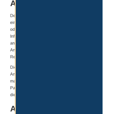
Angebot
Der erste Schritt ist die Kontaktaufnahme über
einen Registrierten Partner wie z.B Dubai Setup
oder direkt bei IFZA. Wenn man die grundlegenden
Informationen über die Firma, Lizenzen und VISA
angegeben hat, bekommt man ein Angebot. Dieses
Angebot muss dann angenommen und die
Rechnung vorab bezahlt werden.
Die Kosten sind in der Regel dieselben, je nach
Anbieter. Es macht auch keinen Unterschied, ob
man selbst bei IFZA gründet oder über einen
Partner. Die Kosten für Firma und Lizenz sind
dieselben.
Antragsformular