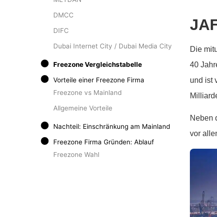
DMCC
JAF
DIFC
Dubai Internet City / Dubai Media City
Die mit
40 Jahr
Freezone Vergleichstabelle
und ist
Vorteile einer Freezone Firma
Freezone vs Mainland
Milliar
Allgemeine Vorteile
Neben d
Nachteil: Einschränkung am Mainland
vor all
Freezone Firma Gründen: Ablauf
Freezone Wahl
Gründung
E-VISA / Einreise
VISA / Emirates ID
Kontoeröffnung