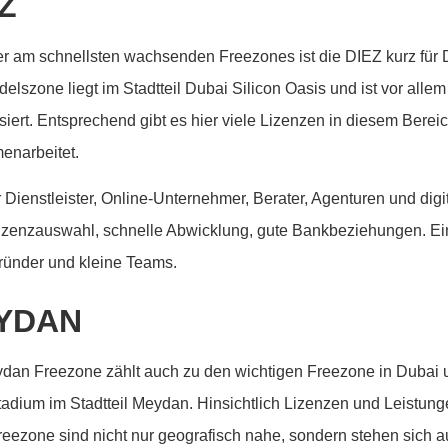
Z
er am schnellsten wachsenden Freezones ist die DIEZ kurz für
delszone liegt im Stadtteil Dubai Silicon Oasis und ist vor all
isiert. Entsprechend gibt es hier viele Lizenzen in diesem Berei
enarbeitet.
ür Dienstleister, Online-Unternehmer, Berater, Agenturen und di
Lizenzauswahl, schnelle Abwicklung, gute Bankbeziehungen. Ein
ründer und kleine Teams.
YDAN
dan Freezone zählt auch zu den wichtigen Freezone in Dubai 
adium im Stadtteil Meydan. Hinsichtlich Lizenzen und Leistung
reezone sind nicht nur geografisch nahe, sondern stehen sich a