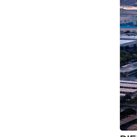
Steuerregistrierung
Buchhaltung & Jahresabschluss
Kosten
Häufig gestellte Fragen
Kann ich in Dubai eine Freezone Firma gründen und weiterhin in Deutschland leben?
Zusammenfassung