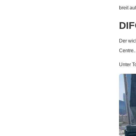
breit a
DI
Der wic
Centre.
Unter T