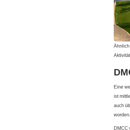
Ähnlich
Aktivit
DM
Eine we
ist mitt
auch üb
worden
DMCC wa