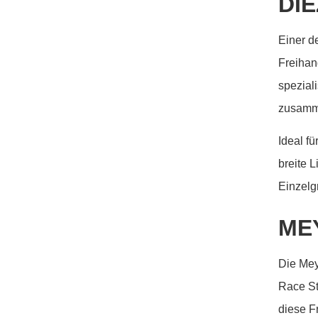
DIE
Einer d
Freihan
spezial
zusamm
Ideal f
breite 
Einzelg
ME
Die Mey
Race St
diese F