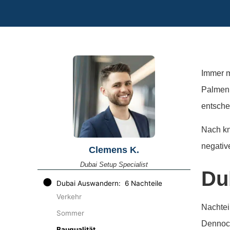
Immer m
Palmen,
entsche
Nach kn
negativ
Clemens K.
Dubai Setup Specialist
Du
Dubai Auswandern: 6 Nachteile
Verkehr
Nachtei
Sommer
Dennoch
Bauqualität