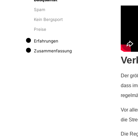
Spam
Kein Bergsport
Preise
Erfahrungen
Zusammenfassung
Ver
Der grö
dass im
regelmä
Vor all
die Str
Die Reg