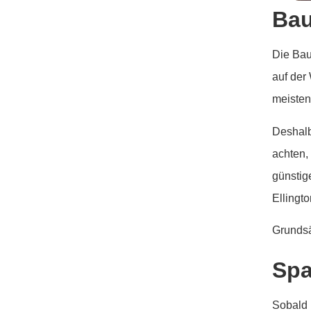
Bau
Die Bau
auf der 
meisten
Deshalb
achten,
günstig
Ellingt
Grundsä
Sp
Sobald 