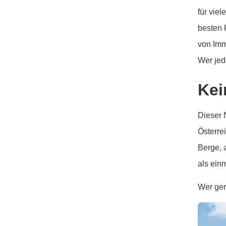
für vie
besten 
von Imm
Wer jed
Kei
Dieser N
Österre
Berge, a
als ein
Wer ger