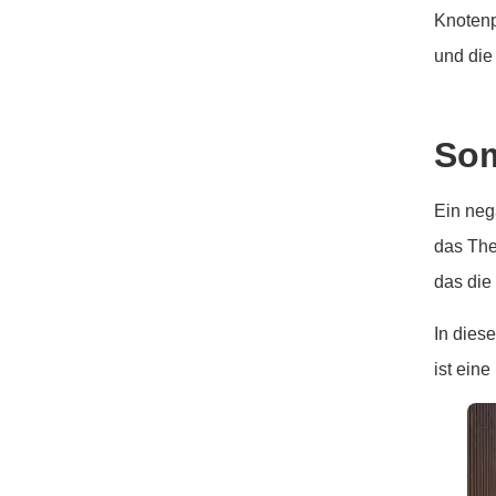
Knotenp
und die
So
Ein nega
das The
das die
In dies
ist eine