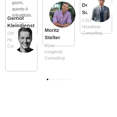
giorni,
Dominik
questo è
Schlösser
imbattibile.
Gernot
CSO
Kleindienst
Heartbeat
Moritz
Consulting
CMO
Stelter
Heartbeat
R1se
Consulting
Longevity
Consulting
1
2
3
4
5
6
7
8