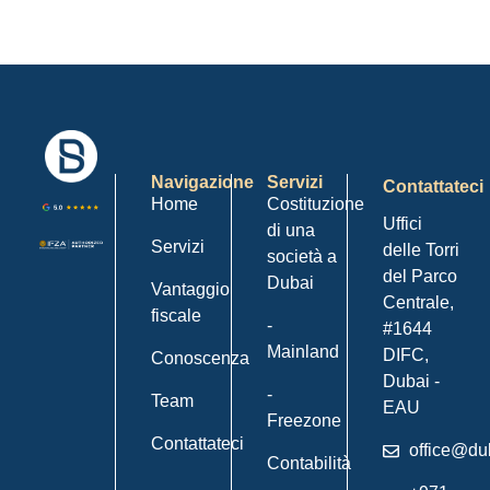
Navigazione
Servizi
Contattateci
Home
Costituzione
Uffici
di una
Servizi
delle Torri
società a
del Parco
Dubai
Vantaggio
Centrale,
fiscale
-
#1644
Mainland
DIFC,
Conoscenza
Dubai -
-
Team
EAU
Freezone
Contattateci
office@du
Contabilità