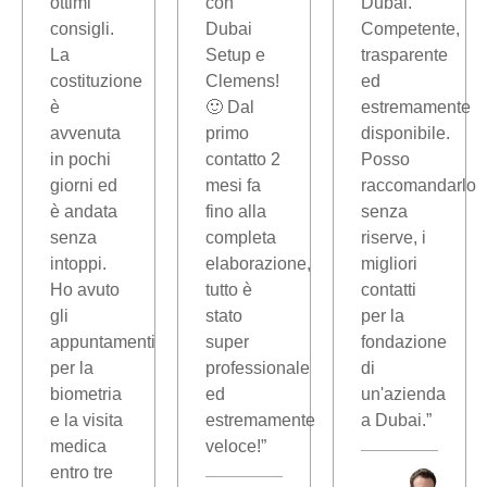
ottimi
con
Dubai.
consigli.
Dubai
Competente,
La
Setup e
trasparente
costituzione
Clemens!
ed
è
🙂 Dal
estremamente
avvenuta
primo
disponibile.
in pochi
contatto 2
Posso
giorni ed
mesi fa
raccomandarlo
è andata
fino alla
senza
senza
completa
riserve, i
intoppi.
elaborazione,
migliori
Ho avuto
tutto è
contatti
gli
stato
per la
appuntamenti
super
fondazione
per la
professionale
di
biometria
ed
un'azienda
e la visita
estremamente
a Dubai.”
medica
veloce!”
entro tre