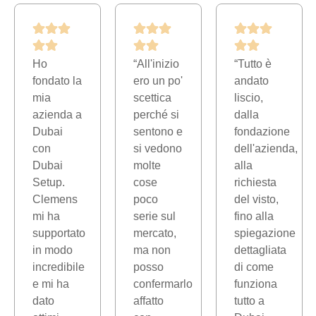
Ho
“All'inizio
“Tutto è
fondato la
ero un po'
andato
mia
scettica
liscio,
azienda a
perché si
dalla
Dubai
sentono e
fondazione
con
si vedono
dell'azienda,
Dubai
molte
alla
Setup.
cose
richiesta
o
Clemens
poco
del visto,
mi ha
serie sul
fino alla
,
supportato
mercato,
spiegazione
in modo
ma non
dettagliata
incredibile
posso
di come
e mi ha
confermarlo
funziona
dato
affatto
tutto a