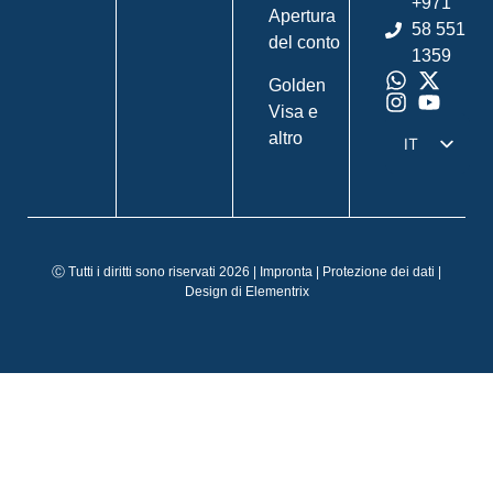
+971
Apertura
58 551
del conto
1359
Golden
Visa e
altro
IT
DE
EN
FR
Ⓒ Tutti i diritti sono riservati 2026 |
Impronta
|
Protezione dei dati
|
ES
Design di
Elementrix