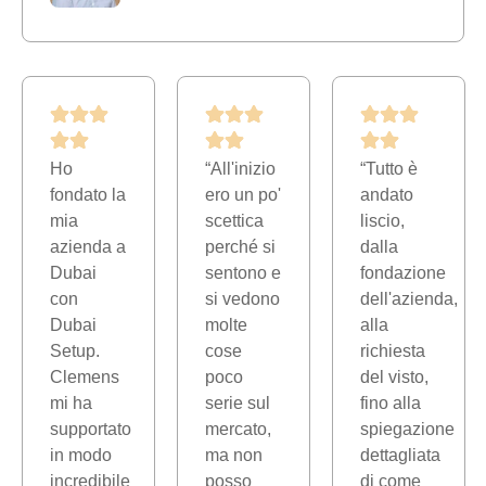
Ho
“All'inizio
“Tutto è
fondato la
ero un po'
andato
mia
scettica
liscio,
azienda a
perché si
dalla
Dubai
sentono e
fondazione
con
si vedono
dell'azienda,
Dubai
molte
alla
Setup.
cose
richiesta
o
Clemens
poco
del visto,
mi ha
serie sul
fino alla
,
supportato
mercato,
spiegazione
in modo
ma non
dettagliata
incredibile
posso
di come