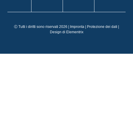
DE
EN
FR
Ⓒ Tutti i diritti sono riservati 2026 |
Impronta
|
Protezione dei dati
|
ES
Design di
Elementrix