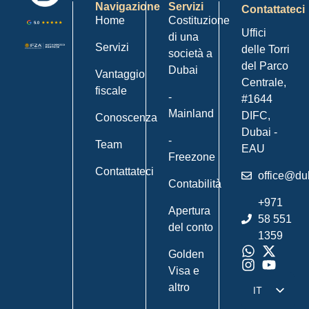
Navigazione
Servizi
Contattateci
Home
Costituzione
Uffici
di una
Servizi
delle Torri
società a
del Parco
Dubai
Vantaggio
Centrale,
fiscale
-
#1644
Mainland
DIFC,
Conoscenza
Dubai -
-
Team
EAU
Freezone
Contattateci
office@du
Contabilità
+971
Apertura
58 551
del conto
1359
Golden
Visa e
altro
IT