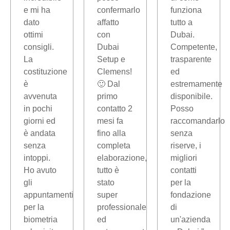
e mi ha
confermarlo
funziona
dato
affatto
tutto a
ottimi
con
Dubai.
consigli.
Dubai
Competente,
La
Setup e
trasparente
costituzione
Clemens!
ed
è
🙂 Dal
estremamente
avvenuta
primo
disponibile.
in pochi
contatto 2
Posso
giorni ed
mesi fa
raccomandarlo
è andata
fino alla
senza
senza
completa
riserve, i
intoppi.
elaborazione,
migliori
Ho avuto
tutto è
contatti
gli
stato
per la
appuntamenti
super
fondazione
per la
professionale
di
biometria
ed
un'azienda