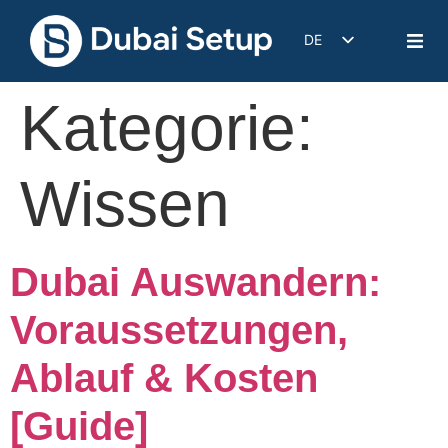
DE
EN
Kategorie:
IT
FR
ES
Wissen
Dubai Auswandern:
Voraussetzungen,
Ablauf & Kosten
[Guide]