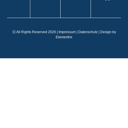
EN
IT
FR
Ⓒ All Rights Reserved 2026 |
Impressum
|
Datenschutz
| Design by
ES
Elementrix