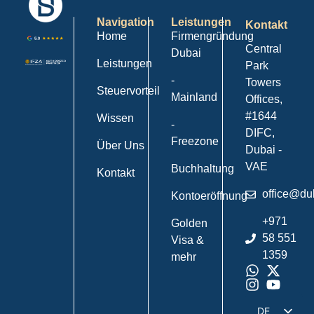
Navigation
Leistungen
Kontakt
Home
Firmengründung
Central
Dubai
Leistungen
Park
-
Towers
Steuervorteil
Mainland
Offices,
#1644
Wissen
-
DIFC,
Freezone
Über Uns
Dubai -
VAE
Buchhaltung
Kontakt
office@du
Kontoeröffnung
+971
Golden
58 551
Visa &
1359
mehr
DE