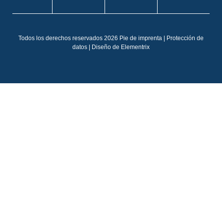
EN
IT
Todos los derechos reservados 2026
Pie de imprenta
|
Protección de
FR
datos
| Diseño de
Elementrix