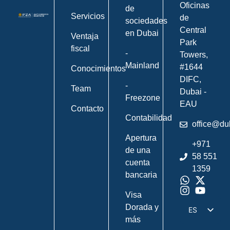
Oficinas
de
Servicios
de
sociedades
Central
en Dubai
Ventaja
Park
fiscal
-
Towers,
Mainland
#1644
Conocimientos
DIFC,
-
Team
Dubai -
Freezone
EAU
Contacto
Contabilidad
office@du
Apertura
+971
de una
58 551
cuenta
1359
bancaria
Visa
Dorada y
ES
más
DE