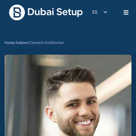
ES
DE
EN
IT
Home
/
Autores
/
Clemens Kohlbacher
FR