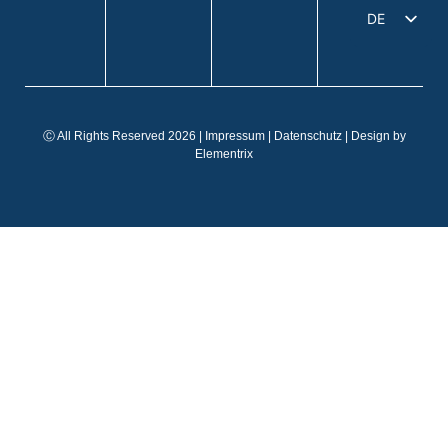
DE
EN
IT
FR
Ⓒ All Rights Reserved 2026 |
Impressum
|
Datenschutz
| Design by
ES
Elementrix