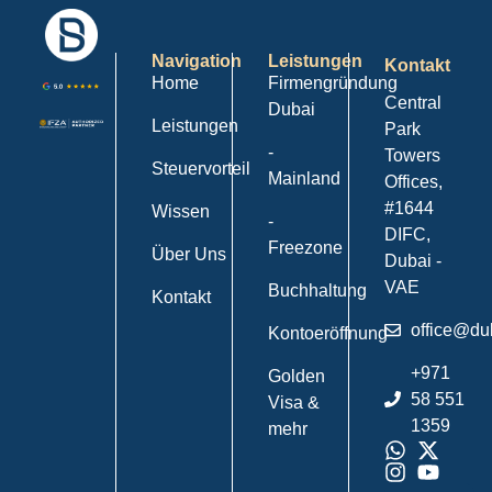
Navigation
Leistungen
Kontakt
Home
Firmengründung
Central
Dubai
Leistungen
Park
-
Towers
Steuervorteil
Mainland
Offices,
#1644
Wissen
-
DIFC,
Freezone
Über Uns
Dubai -
VAE
Buchhaltung
Kontakt
office@du
Kontoeröffnung
+971
Golden
58 551
Visa &
1359
mehr