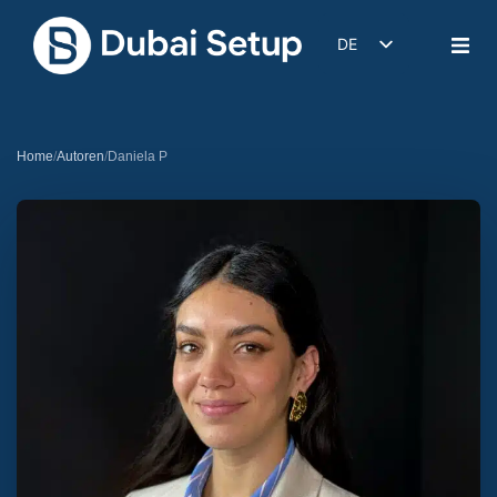
DE
EN
IT
FR
Home
/
Autoren
/
Daniela P
ES