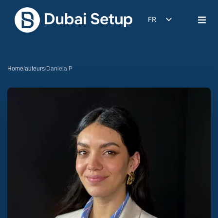
FR
DE
EN
IT
Home
/
auteurs
/
Daniela P
ES