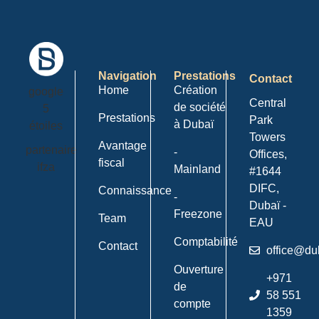
Navigation
Prestations
Contact
Home
Création
Central
de société
Prestations
Park
à Dubaï
Towers
Avantage
-
Offices,
fiscal
Mainland
#1644
DIFC,
Connaissance
-
Dubaï -
Freezone
Team
EAU
Comptabilité
Contact
office@du
Ouverture
+971
de
58 551
compte
1359